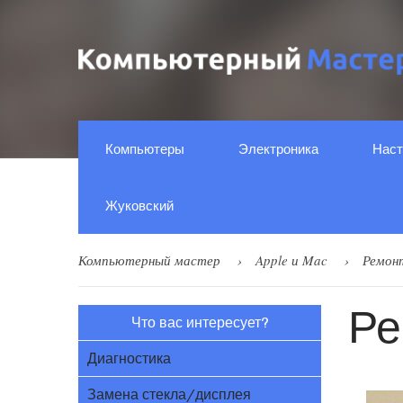
Компьютеры
Электроника
Наст
Жуковский
Компьютерный мастер
Apple и Mac
Ремон
Ре
Что вас интересует?
Диагностика
Замена стекла/дисплея