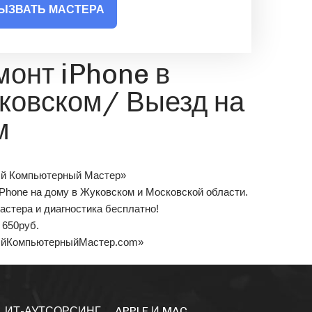
ЫЗВАТЬ МАСТЕРА
монт iPhone в
ковском/ Выезд на
м
й Компьютерный Мастер»
iPhone на дому в Жуковском и Московской области.
астера и диагностика бесплатно!
т
650
руб.
ыйКомпьютерныйМастер.com»
ИТ-АУТСОРСИНГ
APPLE И MAC