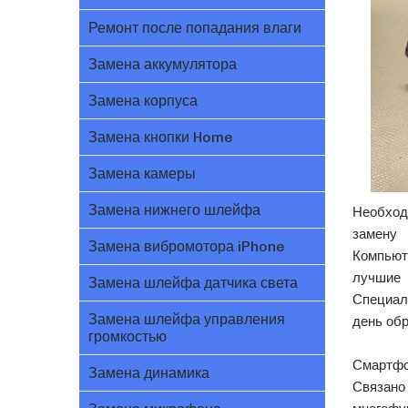
Ремонт после попадания влаги
Замена аккумулятора
Замена корпуса
Замена кнопки Home
Замена камеры
Замена нижнего шлейфа
Необхо
замен
Замена вибромотора iPhone
Компьют
лучшие 
Замена шлейфа датчика света
Специал
Замена шлейфа управления
день об
громкостью
Смартфо
Замена динамика
Связано