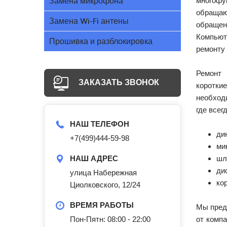
Замена микрофона
многофу
обращаю
Замена Wi-Fi антены
обращен
Компью
Прошивка и разблокировка
ремонту 
Ремонт
ЗАКАЗАТЬ ЗВОНОК
коротки
необходи
где всег
НАШ ТЕЛЕФОН
ди
+7(499)444-59-98
ми
НАШ АДРЕС
шл
ди
улица Набережная
ко
Циолковского, 12/24
ВРЕМЯ РАБОТЫ
Мы пред
Пон-Пятн: 08:00 - 22:00
от компа