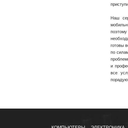
приступи
Наш се
мобиль
поэтому
необхо
готовы 
по сила
проблем
и профе
все усл
порадую
КОМПЬЮТЕРЫ
ЭЛЕКТРОНИКА