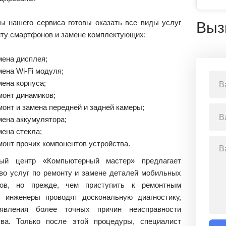
ы нашего сервиса готовы оказать все виды услуг
Выз
нту смартфонов и замене комплектующих:
мена дисплея;
мена Wi-Fi модуля;
мена корпуса;
монт динамиков;
монт и замена передней и задней камеры;
мена аккумулятора;
мена стекла;
монт прочих компонентов устройства.
ный центр «Компьютерный мастер» предлагает
во услуг по ремонту и замене деталей мобильных
нов, но прежде, чем приступить к ремонтным
, инженеры проводят доскональную диагностику,
явления более точных причин неисправности
тва. Только после этой процедуры, специалист