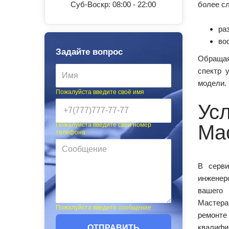
Суб-Воскр: 08:00 - 22:00
более с
ра
во
Задайте вопрос
Обращая
спектр 
модели.
Пожалуйста введите своё имя
Ус
Ма
Пожалуйста введите свой номер
телефона
В серв
инженер
вашего 
Мастер
Пожалуйста введите сообщение
ремон
квалифи
ОТПРАВИТЬ