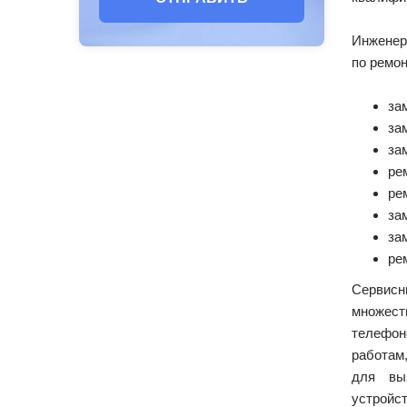
Инженер
по ремо
за
за
за
ре
ре
за
за
ре
Сервис
множест
телефо
работам
для вы
устройс