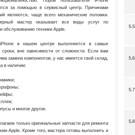
нкциональностью. Порой пользователи iPhone
тся за помощью в сервисный центр. Причинами
ий являются, чаще всего механические поломки.
терный мастер оказывает все виды услуг по
5.
и обслуживанию техники Apple.
 iPhone в нашем центре выполняется в самые
е сроки, вне зависимости от сложности. Если вам
ма замена компонентов, у нас имеется свой склад,
5.
да в наличии:
намики;
крофоны;
5.
ейфы;
сплеи;
рпусы и многое другое.
5.
лагаем только оригинальные запчасти для ремонта
нии Apple. Кроме того, мастера готовы выполнить и