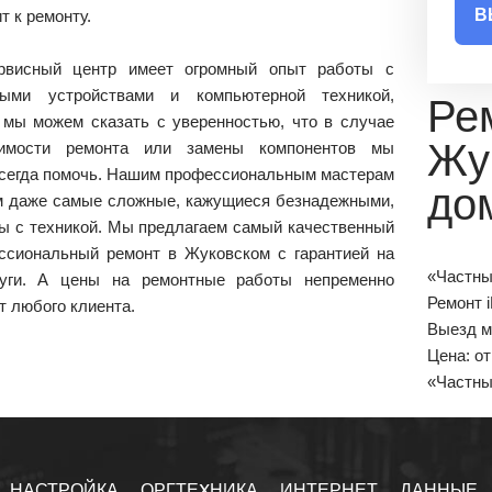
В
т к ремонту.
рвисный центр имеет огромный опыт работы с
ными устройствами и компьютерной техникой,
Ре
 мы можем сказать с уверенностью, что в случае
Жу
димости ремонта или замены компонентов мы
всегда помочь. Нашим профессиональным мастерам
до
м даже самые сложные, кажущиеся безнадежными,
ы с техникой. Мы предлагаем самый качественный
ссиональный ремонт в Жуковском с гарантией на
«Частны
уги. А цены на ремонтные работы непременно
Ремонт 
т любого клиента.
Выезд м
Цена: о
«Частн
НАСТРОЙКА
ОРГТЕXНИКА
ИНТЕРНЕТ
ДАННЫЕ