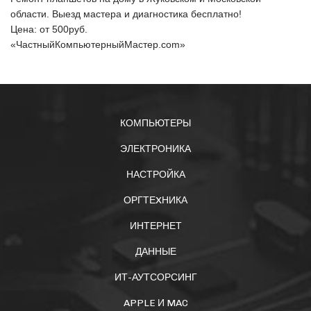
области. Выезд мастера и диагностика бесплатно!
Цена: от
500
руб.
«ЧастныйКомпьютерныйМастер.com»
КОМПЬЮТЕРЫ
ЭЛЕКТРОНИКА
НАСТРОЙКА
ОРГТЕXНИКА
ИНТЕРНЕТ
ДАННЫЕ
ИТ-АУТСОРСИНГ
APPLE И MAC