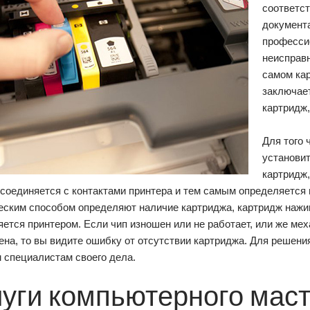
соответст
документа
професси
неисправн
самом кар
заключает
картридж,
Для того 
установит
картридж,
соединяется с контактами принтера и тем самым определяется 
еским способом определяют наличие картриджа, картридж нажи
ется принтером. Если чип изношен или не работает, или же ме
на, то вы видите ошибку от отсутствии картриджа. Для решен
 специалистам своего дела.
луги компьютерного мас