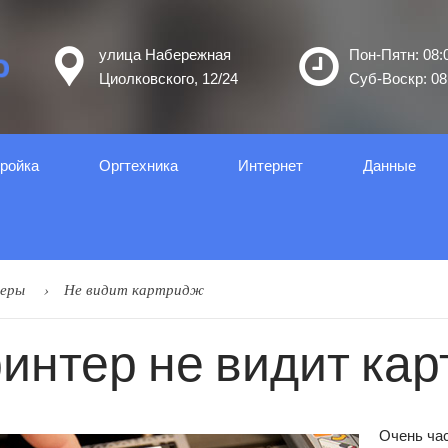
улица Набережная
Пон-Пятн: 08:0
Циолковского, 12/24
Суб-Воскр: 08:
ройка
Оргтеxника
Интернет
Данные
еры
Не видит картридж
интер не видит ка
Очень час