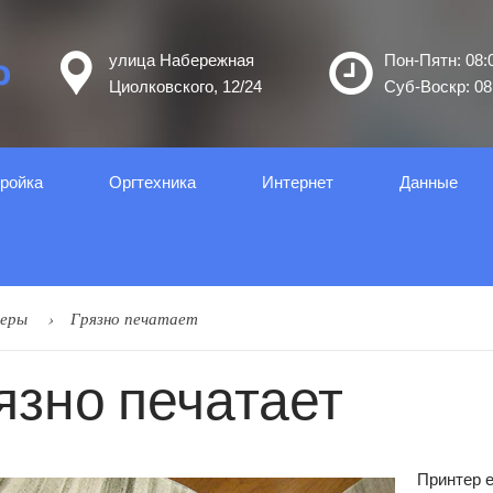
улица Набережная
Пон-Пятн: 08:0
Циолковского, 12/24
Суб-Воскр: 08:
ройка
Оргтеxника
Интернет
Данные
еры
Грязно печатает
язно печатает
Принтер е