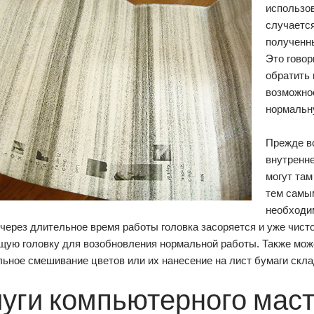
использов
случается
полученн
Это говор
обратить 
возможно
нормальн
Прежде вс
внутренне
могут там
тем самым
необходи
 через длительное время работы головка засоряется и уже чист
щую головку для возобновления нормальной работы. Также може
ьное смешивание цветов или их нанесение на лист бумаги скла
луги компьютерного мас