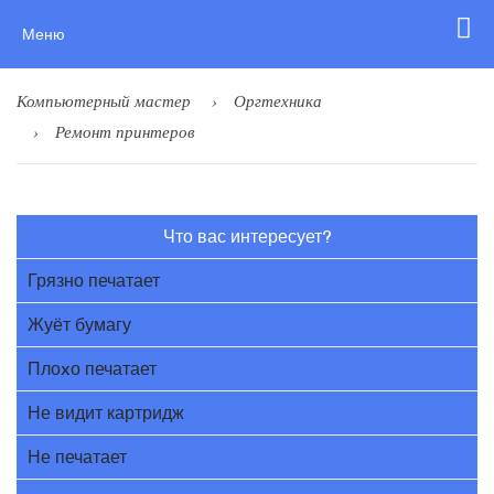
Меню
Компьютерный мастер
Оргтехника
Ремонт принтеров
Что вас интересует?
Грязно печатает
Жуёт бумагу
Плоxо печатает
Не видит картридж
Не печатает