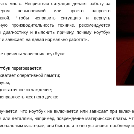
ыть много. Неприятная ситуация делает работу за
тером невыносимой или просто напросто
ожной. Чтобы исправить ситуацию и вернуть
ную производительность технике, рекомендуется
и диагностику и выяснить причину, почему ноутбук
 и зависает, на давая нормально работать.
е причины зависания ноутбука:
утбук перегревается
;
 хватает оперативной памяти;
русы;
достаточное охлаждение;
исправность жесткого диска;
лучается, что ноутбук не включается или зависает при включе
й или деталями, например, повреждение материнской платы. Чт
ональным мастерам, они быстро и точно установят проблему и 