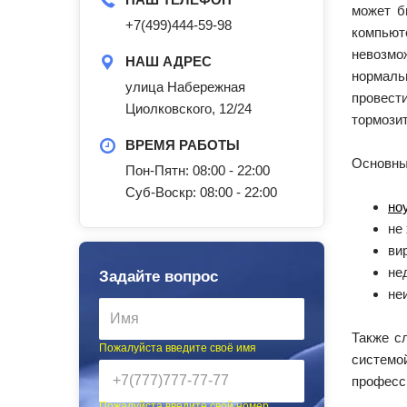
может б
+7(499)444-59-98
компью
невозм
НАШ АДРЕС
нормаль
улица Набережная
провест
Циолковского, 12/24
тормозит
ВРЕМЯ РАБОТЫ
Основны
Пон-Пятн: 08:00 - 22:00
Суб-Воскр: 08:00 - 22:00
но
не
ви
не
Задайте вопрос
не
Также с
Пожалуйста введите своё имя
системо
професси
Пожалуйста введите свой номер