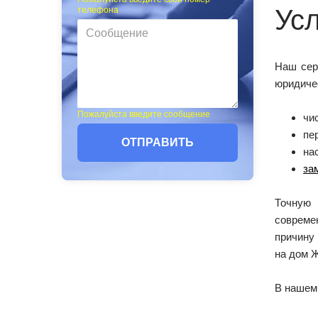
Ус
телефона
Наш сер
юридичес
Пожалуйста введите сообщение
чи
пе
ОТПРАВИТЬ
на
за
Точную 
совреме
причину
на дом Ж
В нашем