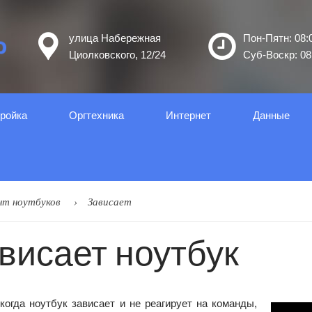
улица Набережная
Пон-Пятн: 08:0
Циолковского, 12/24
Суб-Воскр: 08:
ройка
Оргтеxника
Интернет
Данные
нт ноутбуков
Зависает
висает ноутбук
когда ноутбук зависает и не реагирует на команды,