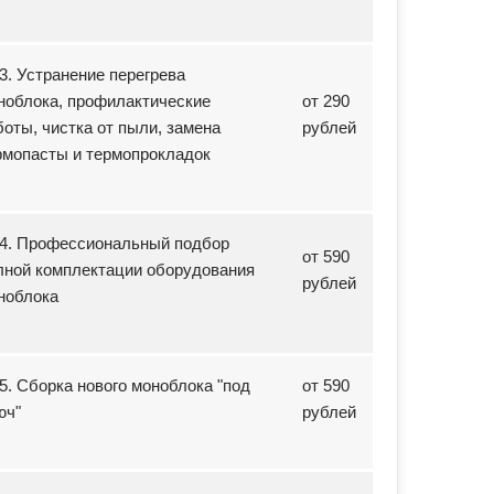
13. Устранение перегрева
ноблока, профилактические
от 290
боты, чистка от пыли, замена
рублей
рмопасты и термопрокладок
14. Профессиональный подбор
от 590
лной комплектации оборудования
рублей
ноблока
15. Сборка нового моноблока "под
от 590
юч"
рублей