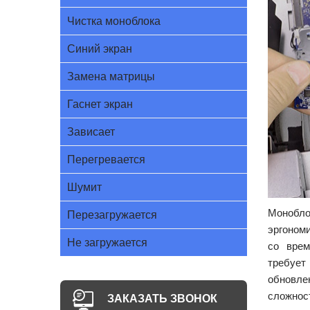
Чистка моноблока
Синий экран
Замена матрицы
Гаснет экран
Зависает
Перегревается
Шумит
Монобл
Перезагружается
эргоном
Не загружается
со врем
требуе
обновл
сложнос
ЗАКАЗАТЬ ЗВОНОК