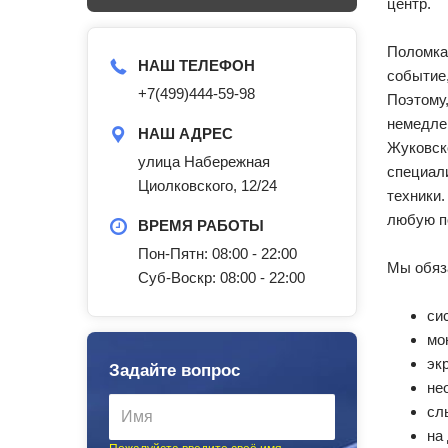
центр.
Поломка
НАШ ТЕЛЕФОН
событие
+7(499)444-59-98
Поэтом
немедл
НАШ АДРЕС
Жуковс
улица Набережная
специа
Циолковского, 12/24
техники
любую п
ВРЕМЯ РАБОТЫ
Пон-Пятн: 08:00 - 22:00
Мы обяз
Суб-Воскр: 08:00 - 22:00
си
мо
эк
Задайте вопрос
не
сл
на