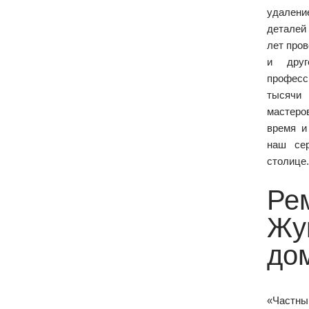
удалени
деталей 
лет про
и друг
профес
тысячи
мастеро
время и
наш се
столице.
Ре
Жу
до
«Частны