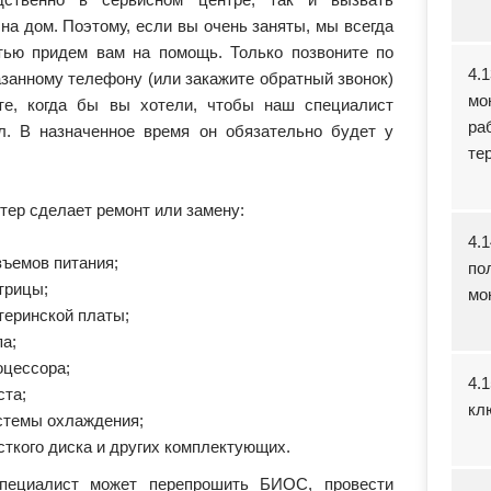
на дом. Поэтому, если вы очень заняты, мы всегда
тью придем вам на помощь. Только позвоните по
4.
занному телефону (или закажите обратный звонок)
мо
те, когда бы вы хотели, чтобы наш специалист
ра
л. В назначенное время он обязательно будет у
те
тер сделает ремонт или замену:
4.
зъемов питания;
по
трицы;
мо
теринской платы;
па;
оцессора;
4.
ста;
кл
стемы охлаждения;
сткого диска и других комплектующих.
пециалист может перепрошить БИОС, провести