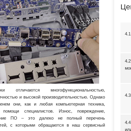
Це
4.
4.
мо
оки отличаются многофункциональностью,
4.
ичностью и высокой производительностью. Однако
енем они, как и любая компьютерная техника,
т помощи специалистов. Износ, повреждение,
ение ПО – это далеко не полный перечень
4.
тей, с которыми обращаются в наш сервисный
ил