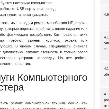
ебуется настройка компьютера;
 работают USB порты или привод;
джет пищит и не загружается.
4.
этого, мы проводим ремонт моноблоков HP, Lenovo,
ny, которые перестали работать после падания или
либо физического воздействия. Как правило, такие
4.
ства требуют замены корпуса, экрана или
эл
тующих. В любом случае, специалисты сначала
за 
т диагностику, озвучат стоимость и только после
согласия устранят неполадку. На все работы
вляется гарантия.
4.
луги Компьютерного
об
стера
4.
ра
вить ремонт компьютерной техники можно, как
вк
дственно в сервисном центре, так и вызвать