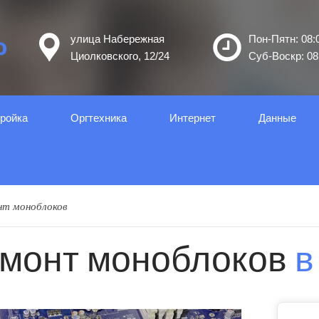
улица Набережная
Пон-Пятн: 08:0
Циолковского, 12/24
Суб-Воскр: 08:
ройка
Оргтеxника
Интернет
Данные
нт моноблоков
монт моноблоков
в