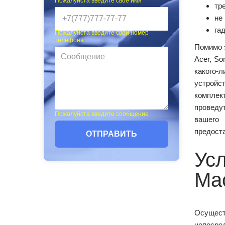
Пожалуйста введите своё имя
тр
не
га
Пожалуйста введите свой номер
телефона
Помимо 
Acer, So
какого-
устрой
комплек
проведу
Пожалуйста введите сообщение
вашего 
предоста
ОТПРАВИТЬ
Ус
Ма
Осущест
непосре