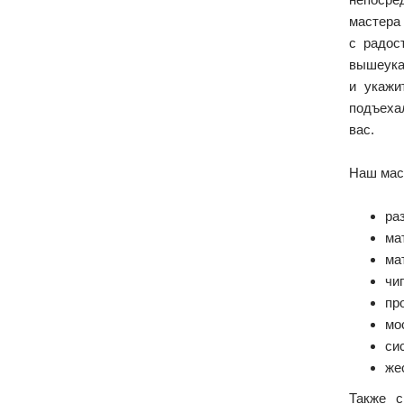
мастера 
с радос
вышеука
и укажи
подъеха
вас.
Наш мас
ра
ма
ма
чи
пр
мо
си
же
Также с