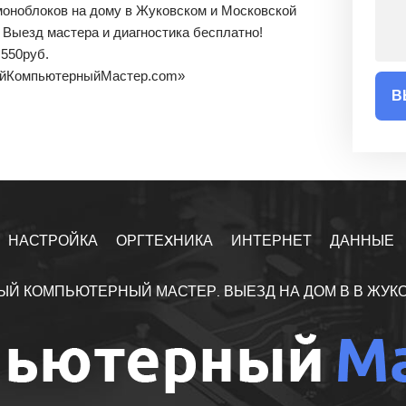
моноблоков на дому в Жуковском и Московской
 Выезд мастера и диагностика бесплатно!
т
550
руб.
йКомпьютерныйМастер.com»
В
НАСТРОЙКА
ОРГТЕXНИКА
ИНТЕРНЕТ
ДАННЫЕ
ЫЙ КОМПЬЮТЕРНЫЙ МАСТЕР. ВЫЕЗД НА ДОМ В В ЖУК