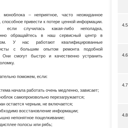
 моноблока – неприятное, часто неожиданное
, способное привести к потере ценной информации.
4.
у, если случилась какая-либо неполадка,
енно обращайтесь в наш сервисный центр в
ком. У нас работают квалифицированные
листы с большим опытом ремонта подобной
4.
. Они смогут быстро и качественно устранить
оломку.
ательно поможем, если:
4.
стема начала работать очень медленно, зависает;
ноблок самопроизвольно перезагружается;
ран остается черным, не включается;
обходимо восстановление информации;
4.
ышно непонятное пощелкивание;
 дисплее полосы или рябь;