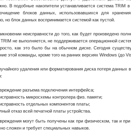
жно. В подобные накопители устанавливается система TRIM в
очищение блоков данных, использовавшихся для хранения
о, но блок данных воспринимается системой как пустой.
никновении неисправности до того, как будет произведено пол
 TRIM не выполняется, не поддерживается операционной систе
просто, как это было бы на обычном диске. Сегодня сущест
ие этой команды, кроме того на ранних версиях Windows (до Vi
лучайного удаления или форматирования диска потеря данных в
:
вреждение разъема подключения интерфейса;
исправность микросхемы контролера физ. памяти;
исправность отдельных компонентов платы;
лный отказ всей печатной платы устройства.
вреждения могут быть получены как при физическом, так и при
чно сложен и требует специальных навыков.