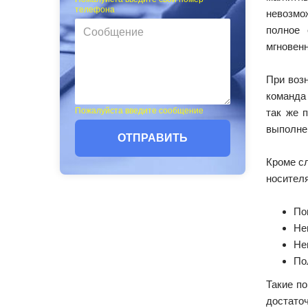
телефона
невозмо
полное 
мгновенн
При воз
команда
Пожалуйста введите сообщение
так же 
выполнен
ОТПРАВИТЬ
Кроме с
носителя
По
Не
Не
По
Такие по
достато