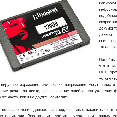
набираю
информац
подобные
скорость
документо
данной 
неисправ
также во
Подобные
что в ни
HDD брат
устойчив
 вирусное заражение или скачки напряжения могут нанест
ение разделов диска, возникновение ошибок или удаление ф
к же часто, как и на других носителях.
 восстановления данных на твердотельных накопителях в к
ых носителях. Восстановить доступ к удаленным данным мо