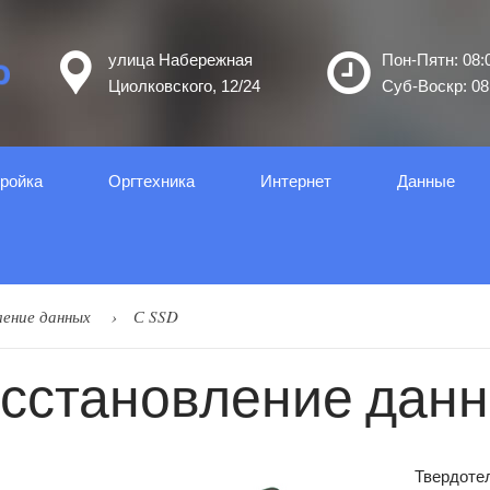
улица Набережная
Пон-Пятн: 08:0
Циолковского, 12/24
Суб-Воскр: 08:
ройка
Оргтеxника
Интернет
Данные
ение данных
С SSD
сстановление данн
Твердоте