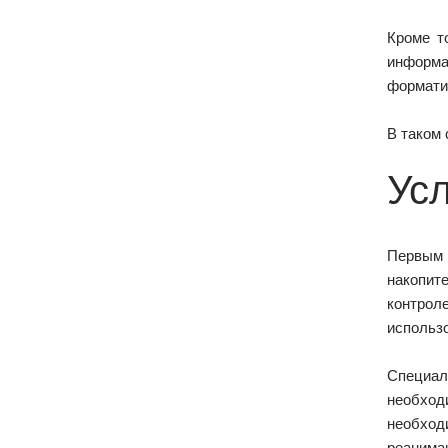
Кроме т
информа
формати
В таком 
Ус
Первым 
накопит
контрол
использо
Специал
необход
необход